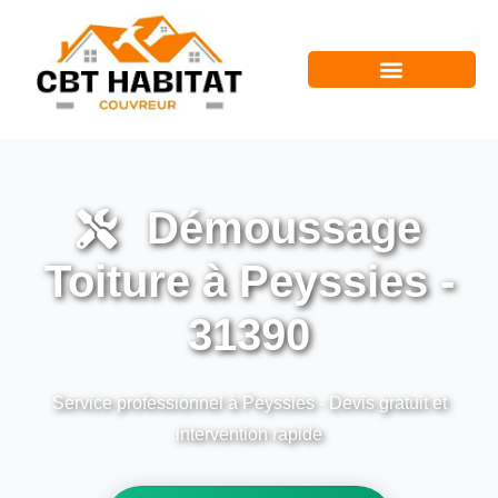
Démoussage
Toiture à Peyssies -
31390
Service professionnel à Peyssies - Devis gratuit et
intervention rapide