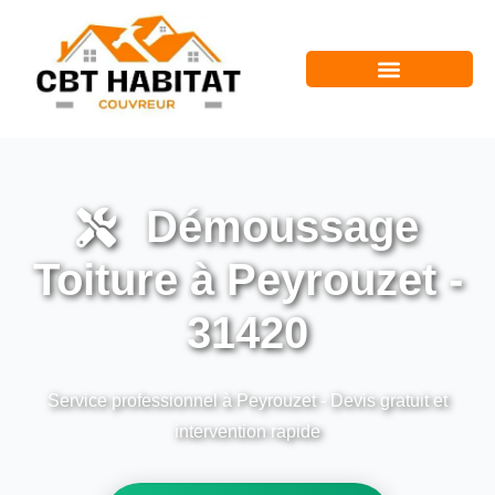
Démoussage
Toiture à Peyrouzet -
31420
Service professionnel à Peyrouzet - Devis gratuit et
intervention rapide