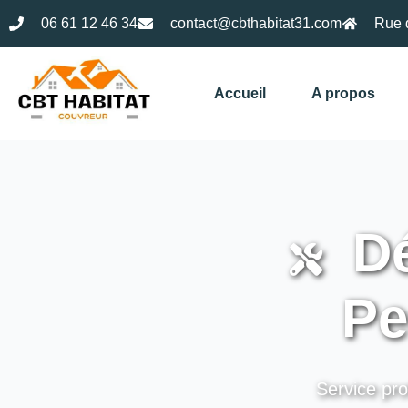
06 61 12 46 34
contact@cbthabitat31.com
Rue 
Accueil
A propos
Dé
Pe
Service pro