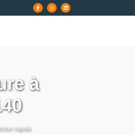
re à
140
ntion rapide