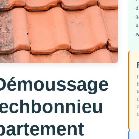
d
g
u
r
 Démoussage
Pechbonnieu
d
partement