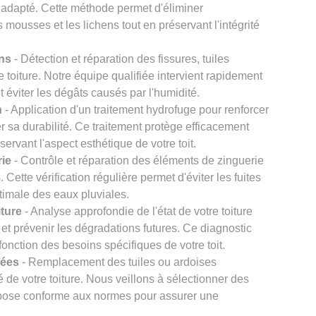
 adapté. Cette méthode permet d'éliminer
s mousses et les lichens tout en préservant l'intégrité
ons
- Détection et réparation des fissures, tuiles
re toiture. Notre équipe qualifiée intervient rapidement
et éviter les dégâts causés par l'humidité.
n
- Application d'un traitement hydrofuge pour renforcer
er sa durabilité. Ce traitement protège efficacement
éservant l'aspect esthétique de votre toit.
rie
- Contrôle et réparation des éléments de zinguerie
Cette vérification régulière permet d'éviter les fuites
timale des eaux pluviales.
iture
- Analyse approfondie de l'état de votre toiture
et prévenir les dégradations futures. Ce diagnostic
onction des besoins spécifiques de votre toit.
gées
- Remplacement des tuiles ou ardoises
 de votre toiture. Nous veillons à sélectionner des
e pose conforme aux normes pour assurer une