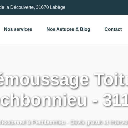
de la Découverte, 31670 Labège
Nos services
Nos Astuces & Blog
Contact
moussage Toitu
chbonnieu - 31
fessionnel à Pechbonnieu - Devis gratuit et interve