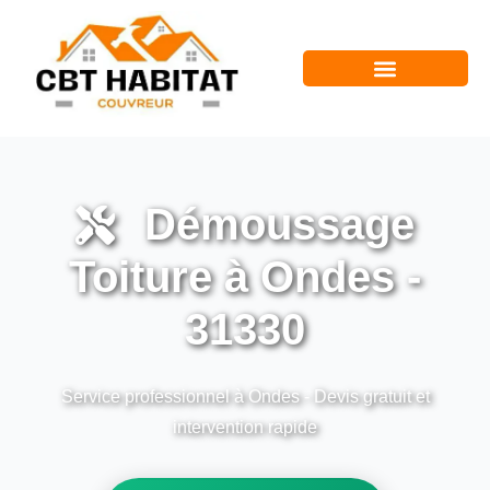
Démoussage
Toiture à Ondes -
31330
Service professionnel à Ondes - Devis gratuit et
intervention rapide