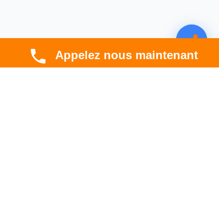
Appelez nous maintenant
CBT HABITAT
Spécialiste en rénovation électrique, thermique et
hygrométrique à Toulouse et en Occitanie.
Professionnel. Innovant. Fiable.