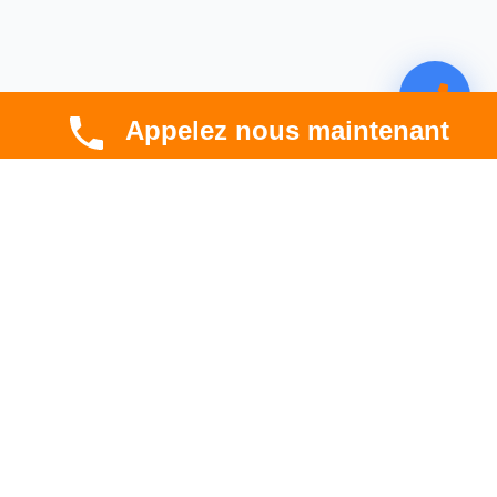
Appelez nous maintenant
CBT HABITAT
Spécialiste en rénovation électrique, thermique et
hygrométrique à Toulouse et en Occitanie.
Professionnel. Innovant. Fiable.