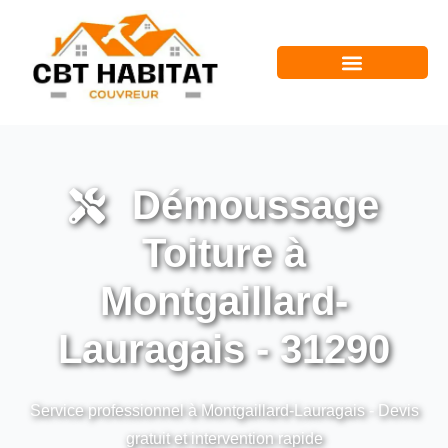
Démoussage
Toiture à
Montgaillard-
Lauragais - 31290
Service professionnel à Montgaillard-Lauragais - Devis
gratuit et intervention rapide