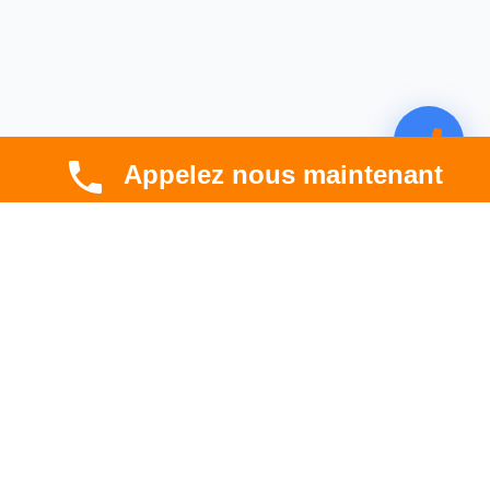
Appelez nous maintenant
CBT HABITAT
Spécialiste en rénovation électrique, thermique et
hygrométrique à Toulouse et en Occitanie.