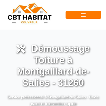
Démoussage
Toiture à
Montgaillard-de-
Salies - 31260
Service professionnel à Montgaillard-de-Salies - Devis
gratuit et intervention rapide