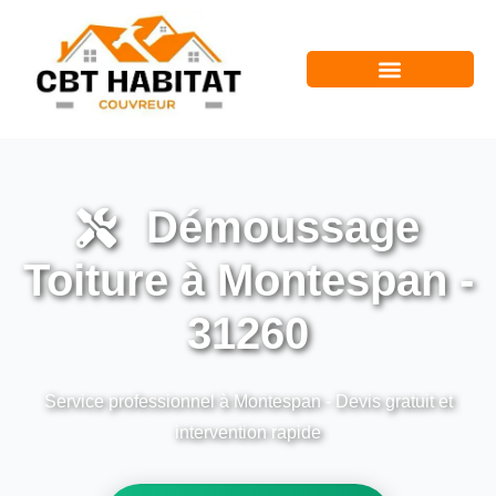
Démoussage
Toiture à Montespan -
31260
Service professionnel à Montespan - Devis gratuit et
intervention rapide