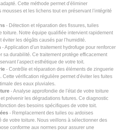
 adapté. Cette méthode permet d'éliminer
s mousses et les lichens tout en préservant l'intégrité
ons
- Détection et réparation des fissures, tuiles
re toiture. Notre équipe qualifiée intervient rapidement
et éviter les dégâts causés par l'humidité.
n
- Application d'un traitement hydrofuge pour renforcer
er sa durabilité. Ce traitement protège efficacement
éservant l'aspect esthétique de votre toit.
rie
- Contrôle et réparation des éléments de zinguerie
Cette vérification régulière permet d'éviter les fuites
timale des eaux pluviales.
iture
- Analyse approfondie de l'état de votre toiture
et prévenir les dégradations futures. Ce diagnostic
onction des besoins spécifiques de votre toit.
gées
- Remplacement des tuiles ou ardoises
 de votre toiture. Nous veillons à sélectionner des
e pose conforme aux normes pour assurer une