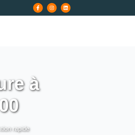
re à
700
ntion rapide