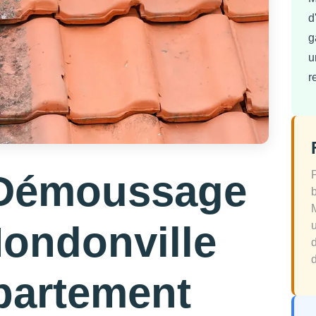
d
g
u
r
 Démoussage
Mondonville
d
partement