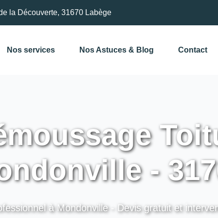
de la Découverte, 31670 Labège
Nos services
Nos Astuces & Blog
Contact
moussage Toitu
ndonville - 31
fessionnel à Mondonville - Devis gratuit et interve