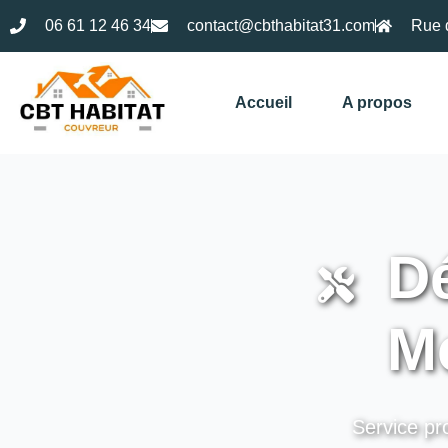
06 61 12 46 34
contact@cbthabitat31.com
Rue 
Accueil
A propos
Dé
Mo
Service pro