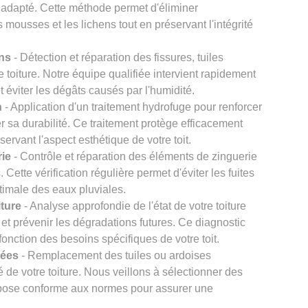
 adapté. Cette méthode permet d'éliminer
s mousses et les lichens tout en préservant l'intégrité
ons
- Détection et réparation des fissures, tuiles
re toiture. Notre équipe qualifiée intervient rapidement
et éviter les dégâts causés par l'humidité.
n
- Application d'un traitement hydrofuge pour renforcer
er sa durabilité. Ce traitement protège efficacement
éservant l'aspect esthétique de votre toit.
rie
- Contrôle et réparation des éléments de zinguerie
Cette vérification régulière permet d'éviter les fuites
timale des eaux pluviales.
iture
- Analyse approfondie de l'état de votre toiture
et prévenir les dégradations futures. Ce diagnostic
onction des besoins spécifiques de votre toit.
gées
- Remplacement des tuiles ou ardoises
 de votre toiture. Nous veillons à sélectionner des
e pose conforme aux normes pour assurer une