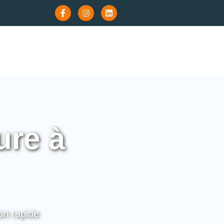
re à
on rapide