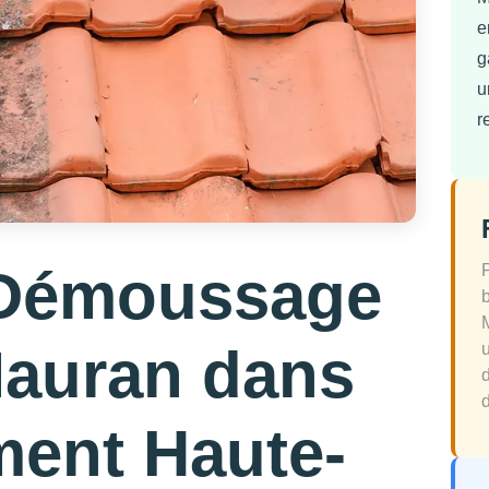
e
g
u
r
 Démoussage
Mauran dans
d
ment Haute-