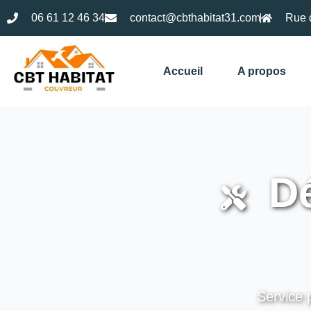
06 61 12 46 34
contact@cbthabitat31.com
Rue 
Accueil
A propos
Dé
Service 