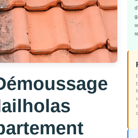
d
g
u
r
 Démoussage
Mailholas
d
partement