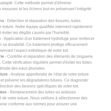
 adapté. Cette méthode permet d'éliminer
s mousses et les lichens tout en préservant l'intégrité
ons
- Détection et réparation des fissures, tuiles
re toiture. Notre équipe qualifiée intervient rapidement
et éviter les dégâts causés par l'humidité.
n
- Application d'un traitement hydrofuge pour renforcer
er sa durabilité. Ce traitement protège efficacement
éservant l'aspect esthétique de votre toit.
rie
- Contrôle et réparation des éléments de zinguerie
Cette vérification régulière permet d'éviter les fuites
timale des eaux pluviales.
iture
- Analyse approfondie de l'état de votre toiture
et prévenir les dégradations futures. Ce diagnostic
onction des besoins spécifiques de votre toit.
gées
- Remplacement des tuiles ou ardoises
 de votre toiture. Nous veillons à sélectionner des
e pose conforme aux normes pour assurer une