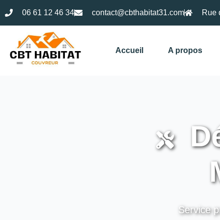
06 61 12 46 34
contact@cbthabitat31.com
Rue 
Accueil
A propos
Dé
Service p