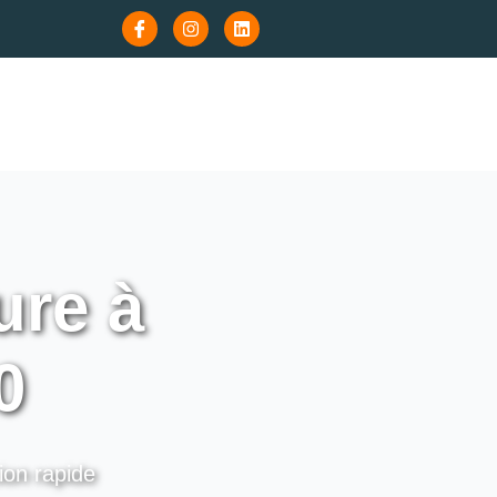
re à
0
ion rapide