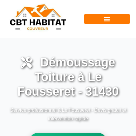
Démoussage
Toiture à Le
Fousseret - 31430
Service professionnel à Le Fousseret - Devis gratuit et
intervention rapide