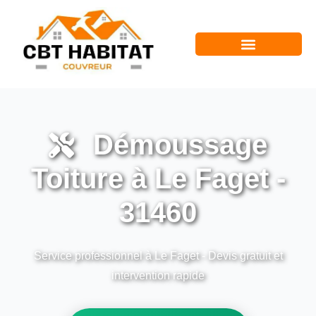
Démoussage
Toiture à Le Faget -
31460
Service professionnel à Le Faget - Devis gratuit et
intervention rapide