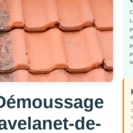
C
L
p
r
p
p
t
 Démoussage
Lavelanet-de-