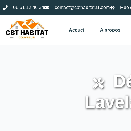
06 61 12 46 34
contact@cbthabitat31.com
Rue 
Accueil
A propos
Dé
Lave