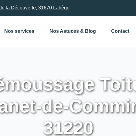
de la Découverte, 31670 Labège
Nos services
Nos Astuces & Blog
Contact
moussage Toitu
lanet-de-Commin
31220