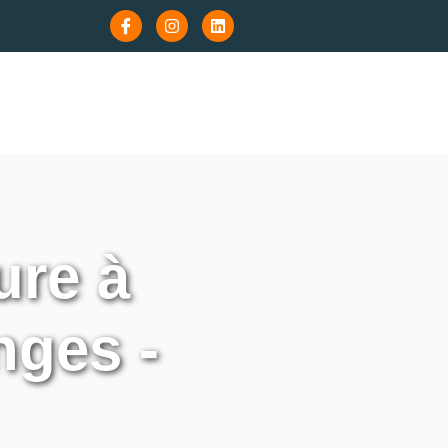
re à
ges -