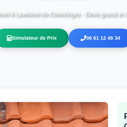
nnel à Lavelanet-de-Comminges - Devis gratuit et i
Simulateur de Prix
06 61 12 46 34