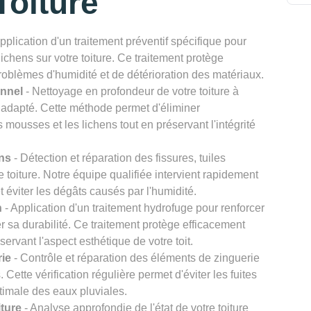
oiture
pplication d'un traitement préventif spécifique pour
chens sur votre toiture. Ce traitement protège
problèmes d'humidité et de détérioration des matériaux.
onnel
- Nettoyage en profondeur de votre toiture à
 adapté. Cette méthode permet d'éliminer
s mousses et les lichens tout en préservant l'intégrité
ons
- Détection et réparation des fissures, tuiles
re toiture. Notre équipe qualifiée intervient rapidement
et éviter les dégâts causés par l'humidité.
n
- Application d'un traitement hydrofuge pour renforcer
er sa durabilité. Ce traitement protège efficacement
éservant l'aspect esthétique de votre toit.
rie
- Contrôle et réparation des éléments de zinguerie
Cette vérification régulière permet d'éviter les fuites
timale des eaux pluviales.
iture
- Analyse approfondie de l'état de votre toiture