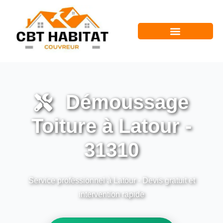
Démoussage
Toiture à Latour -
31310
Service professionnel à Latour - Devis gratuit et
intervention rapide