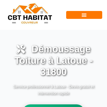
Démoussage
Toiture à Latoue -
31800
Service professionnel à Latoue - Devis gratuit et
intervention rapide