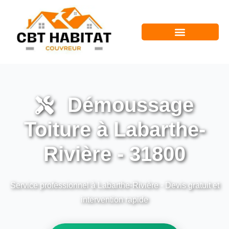
Démoussage
Toiture à Labarthe-
Rivière - 31800
Service professionnel à Labarthe-Rivière - Devis gratuit et
intervention rapide