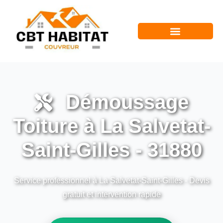
Démoussage
Toiture à La Salvetat-
Saint-Gilles - 31880
Service professionnel à La Salvetat-Saint-Gilles - Devis
gratuit et intervention rapide