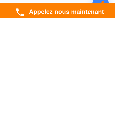
Appelez nous maintenant
CBT HABITAT
Spécialiste en rénovation électrique, thermique et
hygrométrique à Toulouse et en Occitanie.
Professionnel. Innovant. Fiable.