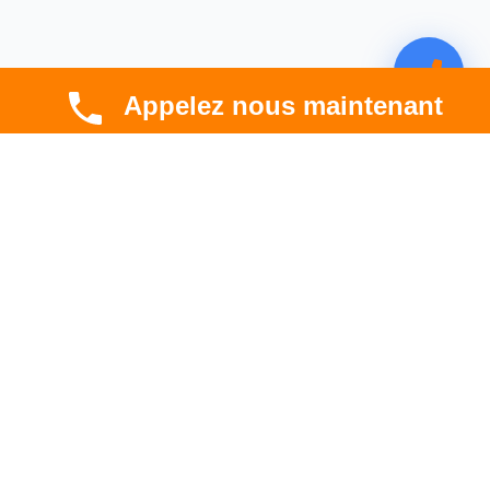
Appelez nous maintenant
CBT HABITAT
Spécialiste en rénovation électrique, thermique et
hygrométrique à Toulouse et en Occitanie.
Professionnel. Innovant. Fiable.