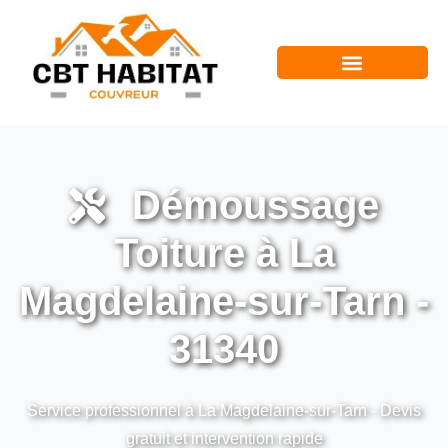
Démoussage
Toiture à La
Magdelaine-sur-Tarn -
31340
Service professionnel à La Magdelaine-sur-Tarn - Devis
gratuit et intervention rapide