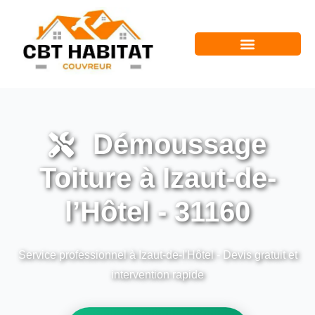
Démoussage
Toiture à Izaut-de-
l’Hôtel - 31160
Service professionnel à Izaut-de-l'Hôtel - Devis gratuit et
intervention rapide