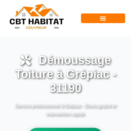
Démoussage
Toiture à Grépiac -
31190
Service professionnel à Grépiac - Devis gratuit et
intervention rapide