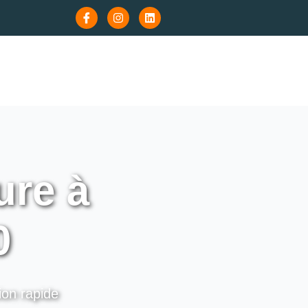
re à
0
ion rapide