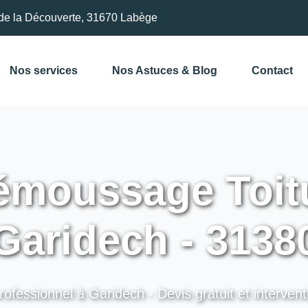
de la Découverte, 31670 Labège
Nos services
Nos Astuces & Blog
Contact
moussage Toitu
Garidech - 3138
rofessionnel à Garidech - Devis gratuit et intervent