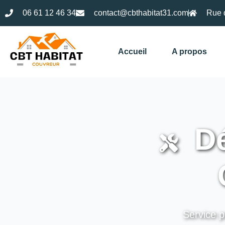
06 61 12 46 34
contact@cbthabitat31.com
Rue 
Accueil
A propos
Dé
Service p