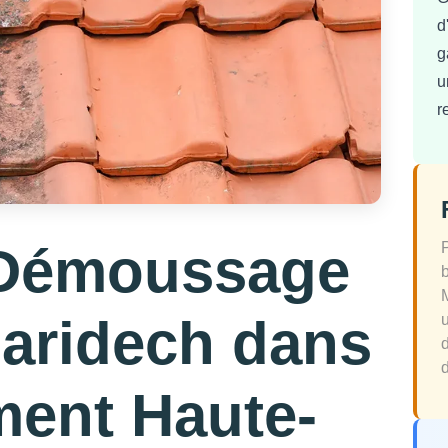
d
g
u
r
 Démoussage
Garidech dans
d
ment Haute-