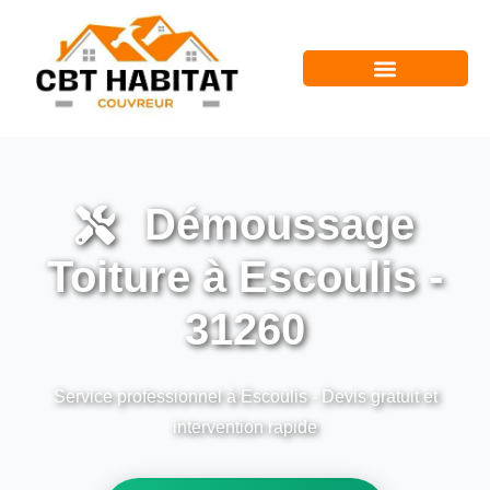
Démoussage
Toiture à Escoulis -
31260
Service professionnel à Escoulis - Devis gratuit et
intervention rapide