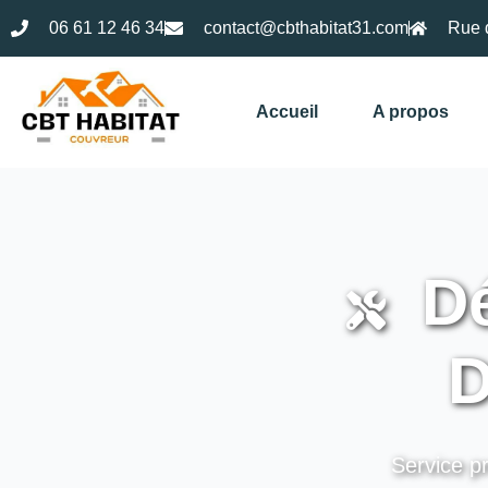
06 61 12 46 34
contact@cbthabitat31.com
Rue 
Accueil
A propos
Dé
D
Service pr