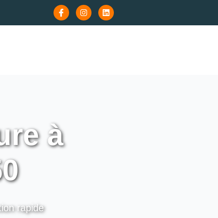
re à
50
tion rapide