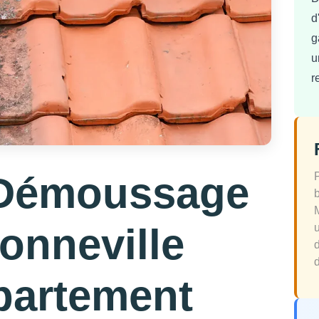
d
g
u
r
 Démoussage
Donneville
d
partement