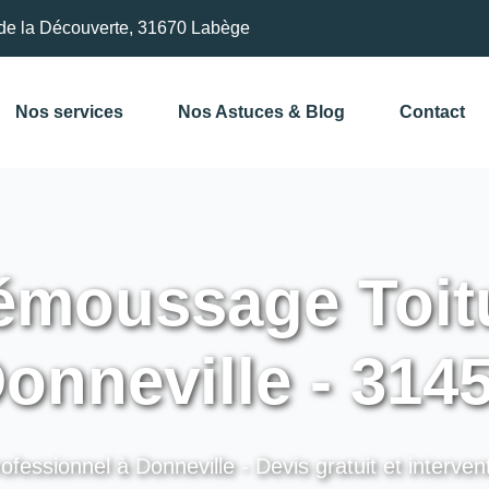
de la Découverte, 31670 Labège
Nos services
Nos Astuces & Blog
Contact
moussage Toitu
onneville - 314
ofessionnel à Donneville - Devis gratuit et interven