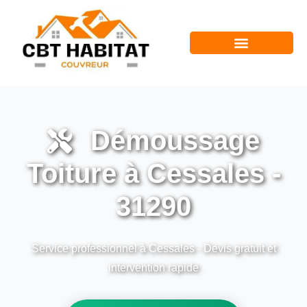
Démoussage
Toiture à Cessales -
31290
Service professionnel à Cessales - Devis gratuit et
intervention rapide