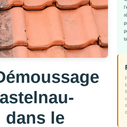
l
r
p
p
t
 Démoussage
Castelnau-
 dans le
d