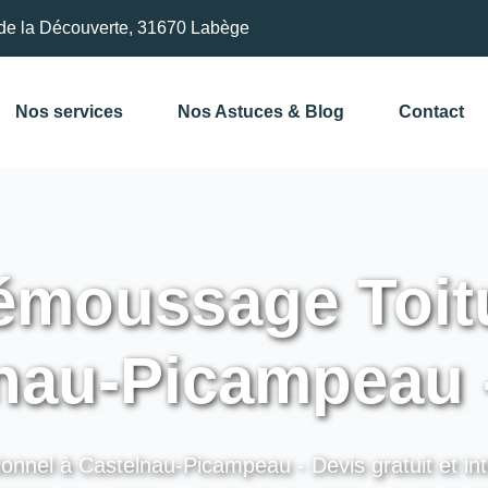
de la Découverte, 31670 Labège
Nos services
Nos Astuces & Blog
Contact
moussage Toitu
nau-Picampeau 
ionnel à Castelnau-Picampeau - Devis gratuit et int