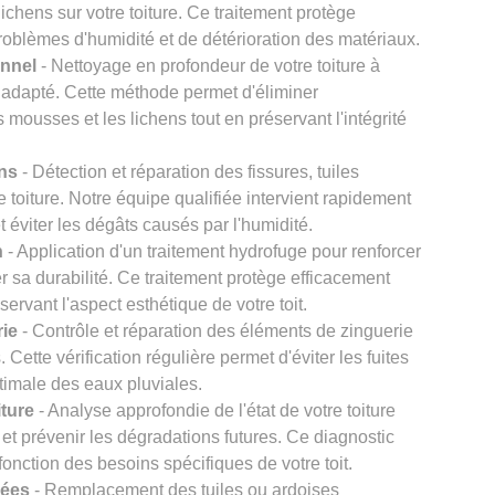
chens sur votre toiture. Ce traitement protège
problèmes d'humidité et de détérioration des matériaux.
onnel
- Nettoyage en profondeur de votre toiture à
 adapté. Cette méthode permet d'éliminer
s mousses et les lichens tout en préservant l'intégrité
ons
- Détection et réparation des fissures, tuiles
re toiture. Notre équipe qualifiée intervient rapidement
et éviter les dégâts causés par l'humidité.
n
- Application d'un traitement hydrofuge pour renforcer
er sa durabilité. Ce traitement protège efficacement
éservant l'aspect esthétique de votre toit.
rie
- Contrôle et réparation des éléments de zinguerie
Cette vérification régulière permet d'éviter les fuites
timale des eaux pluviales.
iture
- Analyse approfondie de l'état de votre toiture
et prévenir les dégradations futures. Ce diagnostic
onction des besoins spécifiques de votre toit.
gées
- Remplacement des tuiles ou ardoises