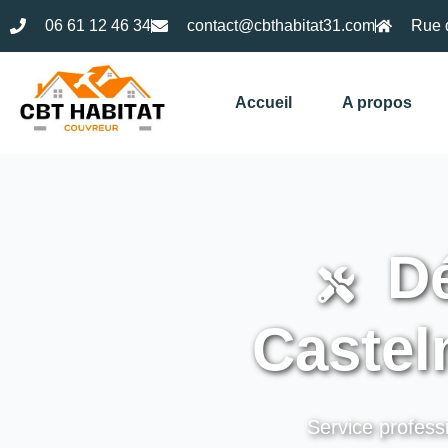
06 61 12 46 34
contact@cbthabitat31.com
Rue 
Accueil
A propos
Dé
Castel
Service profess