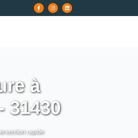
re à
- 31430
ervention rapide