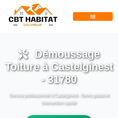
Démoussage
Toiture à Castelginest
- 31780
Service professionnel à Castelginest - Devis gratuit et
intervention rapide