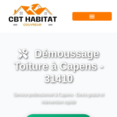
Démoussage
Toiture à Capens -
31410
Service professionnel à Capens - Devis gratuit et
intervention rapide