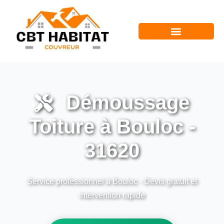
Démoussage
Toiture à Bouloc -
31620
Service professionnel à Bouloc - Devis gratuit et
intervention rapide