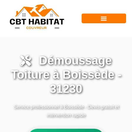
Démoussage
Toiture à Boissède -
31230
Service professionnel à Boissède - Devis gratuit et
intervention rapide