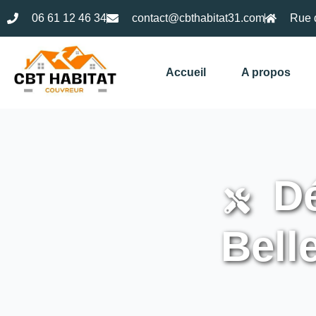
06 61 12 46 34
contact@cbthabitat31.com
Rue 
Accueil
A propos
Dé
Bell