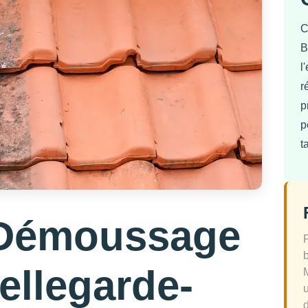
C
B
l
r
p
p
t
 Démoussage
ellegarde-