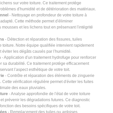
chens sur votre toiture. Ce traitement protège
problèmes d'humidité et de détérioration des matériaux.
onnel
- Nettoyage en profondeur de votre toiture à
 adapté. Cette méthode permet d'éliminer
s mousses et les lichens tout en préservant l'intégrité
ons
- Détection et réparation des fissures, tuiles
re toiture. Notre équipe qualifiée intervient rapidement
et éviter les dégâts causés par l'humidité.
n
- Application d'un traitement hydrofuge pour renforcer
er sa durabilité. Ce traitement protège efficacement
éservant l'aspect esthétique de votre toit.
rie
- Contrôle et réparation des éléments de zinguerie
Cette vérification régulière permet d'éviter les fuites
timale des eaux pluviales.
iture
- Analyse approfondie de l'état de votre toiture
et prévenir les dégradations futures. Ce diagnostic
onction des besoins spécifiques de votre toit.
gées
- Remplacement des tuiles ou ardoises