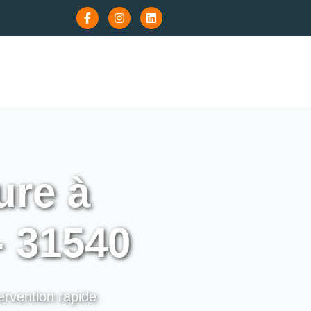
re à
- 31540
ervention rapide