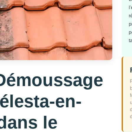
l
r
p
p
t
 Démoussage
élesta-en-
dans le
d