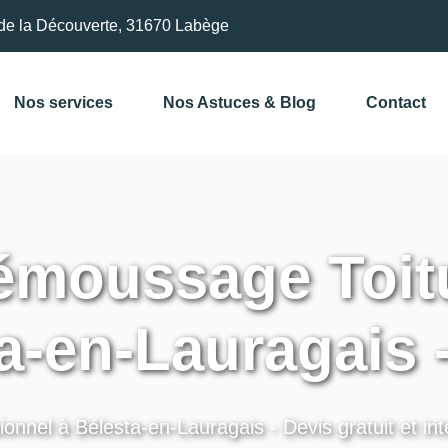
de la Découverte, 31670 Labège
Nos services
Nos Astuces & Blog
Contact
moussage Toitu
a-en-Lauragais 
ionnel à Bélesta-en-Lauragais - Devis gratuit et int