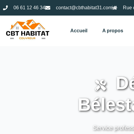
06 61 12 46 34
contact@cbthabitat31.com
Rue 
Accueil
A propos
Dé
Bélest
Service profess