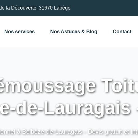
de la Découverte, 31670 Labège
Nos services
Nos Astuces & Blog
Contact
moussage Toitu
e-de-Lauragais 
onnel à Belbèze-de-Lauragais - Devis gratuit et in