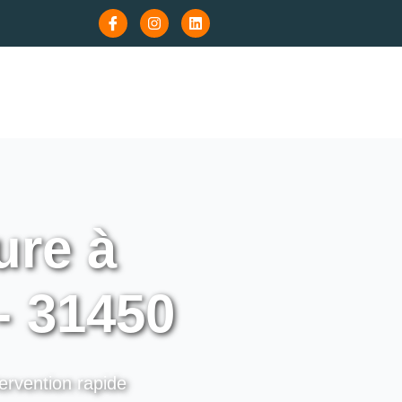
re à
- 31450
tervention rapide