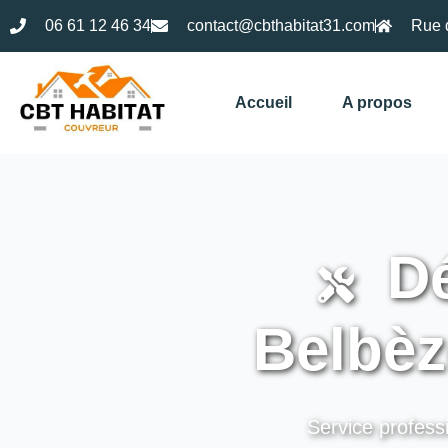
06 61 12 46 34
contact@cbthabitat31.com
Rue 
Accueil
A propos
Dé
Belbèz
Service professi