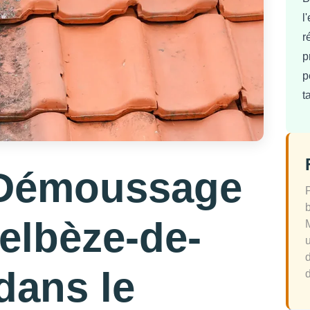
l
r
p
p
t
 Démoussage
Belbèze-de-
dans le
d