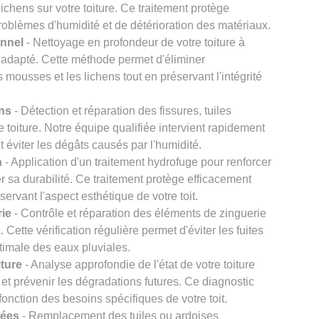
chens sur votre toiture. Ce traitement protège
problèmes d'humidité et de détérioration des matériaux.
onnel
- Nettoyage en profondeur de votre toiture à
 adapté. Cette méthode permet d'éliminer
s mousses et les lichens tout en préservant l'intégrité
ons
- Détection et réparation des fissures, tuiles
re toiture. Notre équipe qualifiée intervient rapidement
et éviter les dégâts causés par l'humidité.
n
- Application d'un traitement hydrofuge pour renforcer
er sa durabilité. Ce traitement protège efficacement
éservant l'aspect esthétique de votre toit.
rie
- Contrôle et réparation des éléments de zinguerie
Cette vérification régulière permet d'éviter les fuites
timale des eaux pluviales.
iture
- Analyse approfondie de l'état de votre toiture
et prévenir les dégradations futures. Ce diagnostic
onction des besoins spécifiques de votre toit.
gées
- Remplacement des tuiles ou ardoises