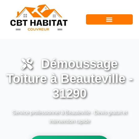
Démoussage
Toiture à Beauteville -
31290
Service professionnel à Beauteville - Devis gratuit et
intervention rapide