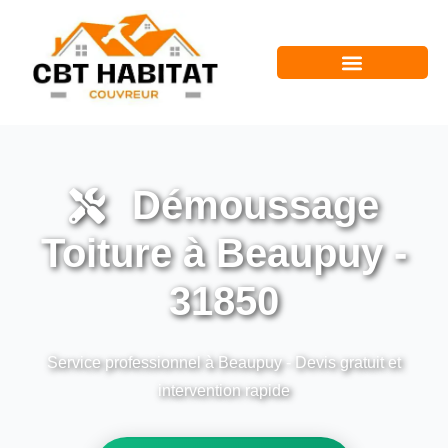
Démoussage
Toiture à Beaupuy -
31850
Service professionnel à Beaupuy - Devis gratuit et
intervention rapide