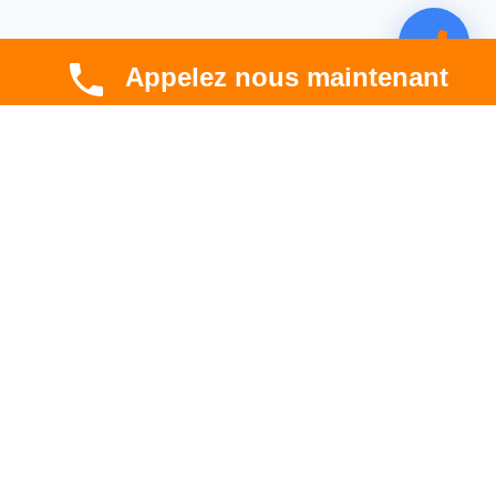
Appelez nous maintenant
CBT HABITAT
Spécialiste en rénovation électrique, thermique et
hygrométrique à Toulouse et en Occitanie.
Professionnel. Innovant. Fiable.