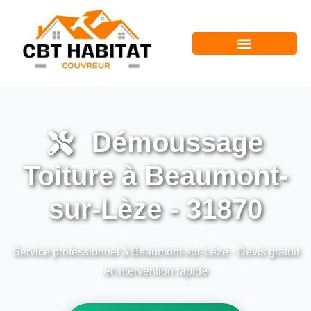
Démoussage
Toiture à Beaumont-
sur-Lèze - 31870
Service professionnel à Beaumont-sur-Lèze - Devis gratuit
et intervention rapide