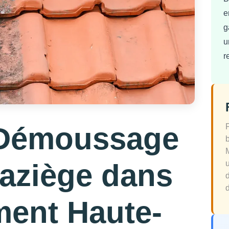
e
g
u
r
 Démoussage
Baziège dans
d
ment Haute-