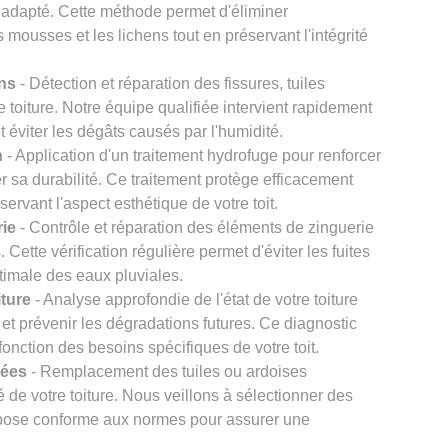
 adapté. Cette méthode permet d'éliminer
s mousses et les lichens tout en préservant l'intégrité
ons
- Détection et réparation des fissures, tuiles
re toiture. Notre équipe qualifiée intervient rapidement
et éviter les dégâts causés par l'humidité.
n
- Application d'un traitement hydrofuge pour renforcer
er sa durabilité. Ce traitement protège efficacement
éservant l'aspect esthétique de votre toit.
rie
- Contrôle et réparation des éléments de zinguerie
Cette vérification régulière permet d'éviter les fuites
timale des eaux pluviales.
iture
- Analyse approfondie de l'état de votre toiture
et prévenir les dégradations futures. Ce diagnostic
onction des besoins spécifiques de votre toit.
gées
- Remplacement des tuiles ou ardoises
 de votre toiture. Nous veillons à sélectionner des
e pose conforme aux normes pour assurer une