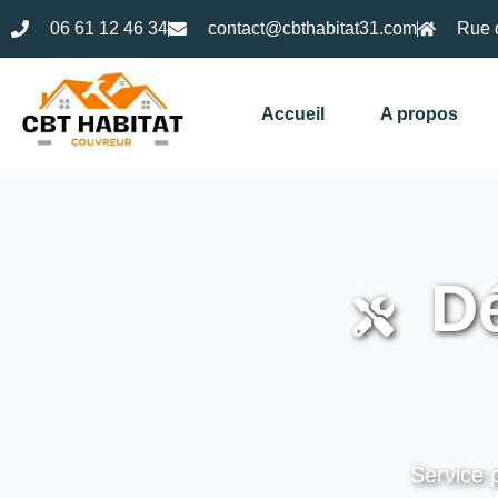
06 61 12 46 34
contact@cbthabitat31.com
Rue 
Accueil
A propos
Dé
Service p