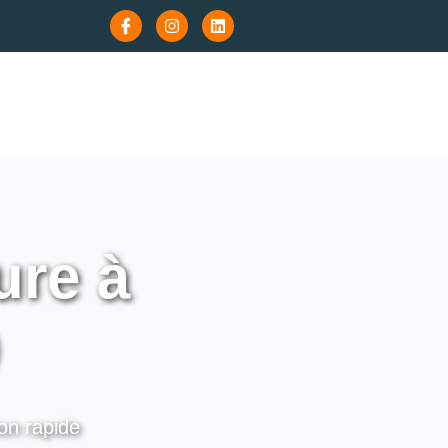
re à
ion rapide