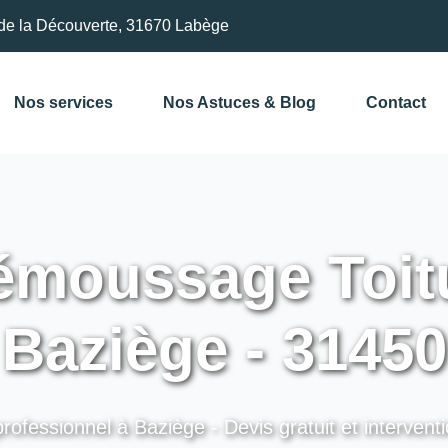
de la Découverte, 31670 Labège
Nos services
Nos Astuces & Blog
Contact
moussage Toitu
Baziège - 31450
rofessionnel à Baziège - Devis gratuit et intervent