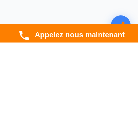
Appelez nous maintenant
CBT HABITAT
Spécialiste en rénovation électrique, thermique et
hygrométrique à Toulouse et en Occitanie.
Professionnel. Innovant. Fiable.