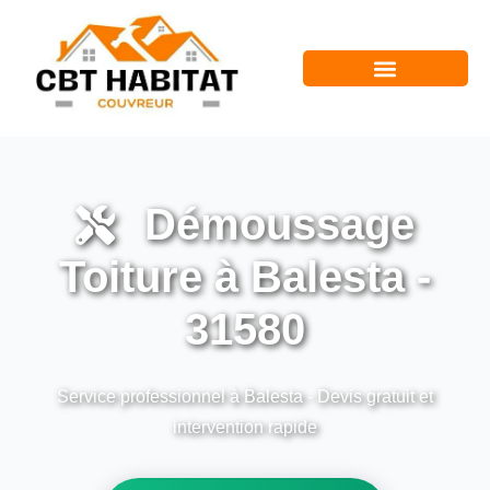
Démoussage
Toiture à Balesta -
31580
Service professionnel à Balesta - Devis gratuit et
intervention rapide