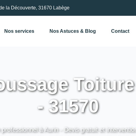
de la Découverte, 31670 Labège
Nos services
Nos Astuces & Blog
Contact
ssage Toiture 
- 31570
 professionnel à Aurin - Devis gratuit et interventio