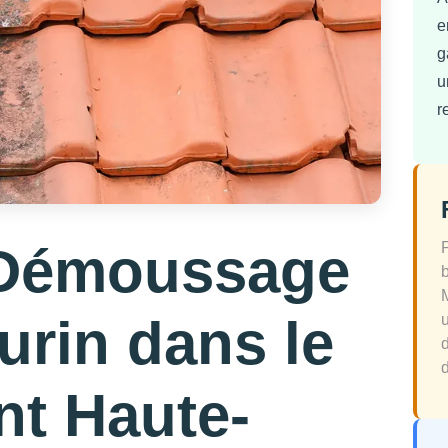
e
g
u
r
 Démoussage
urin dans le
d
nt Haute-