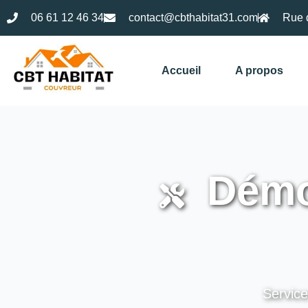
06 61 12 46 34
contact@cbthabitat31.com
Rue 
Accueil
A propos
Démou
Service