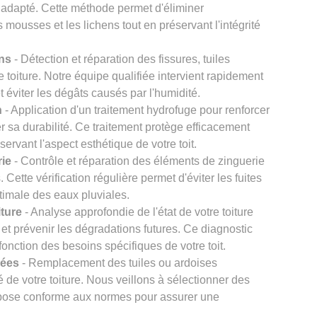
 adapté. Cette méthode permet d'éliminer
s mousses et les lichens tout en préservant l'intégrité
ons
- Détection et réparation des fissures, tuiles
re toiture. Notre équipe qualifiée intervient rapidement
et éviter les dégâts causés par l'humidité.
n
- Application d'un traitement hydrofuge pour renforcer
er sa durabilité. Ce traitement protège efficacement
éservant l'aspect esthétique de votre toit.
rie
- Contrôle et réparation des éléments de zinguerie
Cette vérification régulière permet d'éviter les fuites
timale des eaux pluviales.
iture
- Analyse approfondie de l'état de votre toiture
et prévenir les dégradations futures. Ce diagnostic
onction des besoins spécifiques de votre toit.
gées
- Remplacement des tuiles ou ardoises
 de votre toiture. Nous veillons à sélectionner des
e pose conforme aux normes pour assurer une