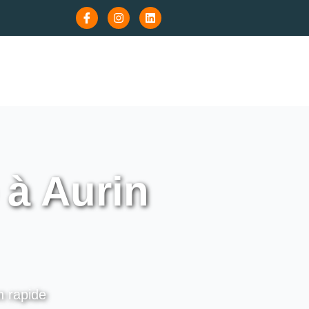
à Aurin
n rapide