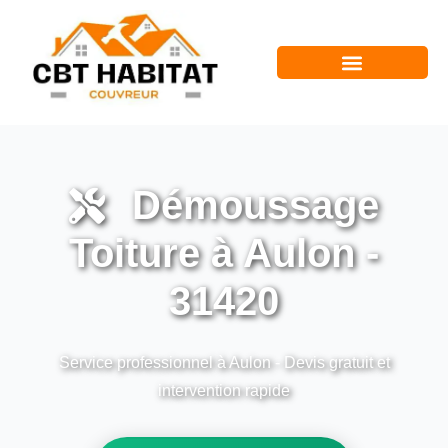
Démoussage
Toiture à Aulon -
31420
Service professionnel à Aulon - Devis gratuit et
intervention rapide