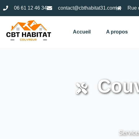
06 61 12 46 34
contact@cbthabitat31.com
Rue 
Accueil
A propos
Couv
Service