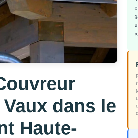
e
g
u
r
Couvreur
 Vaux dans le
d
nt Haute-