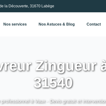
de la Découverte, 31670 Labège
Nos services
Nos Astuces & Blog
Contact
reur Zingueur à
31540
 professionnel à Vaux - Devis gratuit et interventio