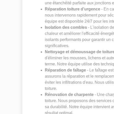
une étanchéité parfaite aux jonctions et
Réparation toiture d'urgence
- En ca
nous intervenons rapidement pour sécur
équipe est disponible 24/7 pour les in
Isolation des combles
- L'isolation d
chaleur et améliorer l'efficacité énerg
isolants performants pour garantir un 
significatives.
Nettoyage et démoussage de toitur
d'éliminer les mousses, lichens et au
terme. Notre équipe utilise des techniq
Réparation de faîtage
- Le faîtage es
assurons la réparation et le remplaceme
éviter les infiltrations d'eau. Nous ut
toiture.
Rénovation de charpente
- Une charp
toiture. Nous proposons des services d
sa durabilité. Notre équipe intervient 
résultat optimal.