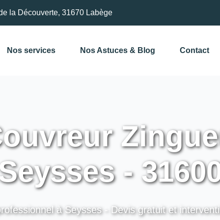
de la Découverte, 31670 Labège
Nos services
Nos Astuces & Blog
Contact
ouvreur Zingue
Seysses - 3160
rofessionnel à Seysses - Devis gratuit et intervent