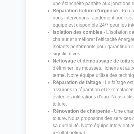
une étanchéité parfaite aux jonctions et
Réparation toiture d'urgence
- En ca
nous intervenons rapidement pour sécur
équipe est disponible 24/7 pour les in
Isolation des combles
- L'isolation d
chaleur et améliorer l'efficacité énerg
isolants performants pour garantir un 
significatives.
Nettoyage et démoussage de toitur
d'éliminer les mousses, lichens et au
terme. Notre équipe utilise des techniq
Réparation de faîtage
- Le faîtage es
assurons la réparation et le remplaceme
éviter les infiltrations d'eau. Nous ut
toiture.
Rénovation de charpente
- Une charp
toiture. Nous proposons des services d
sa durabilité. Notre équipe intervient 
résultat optimal.