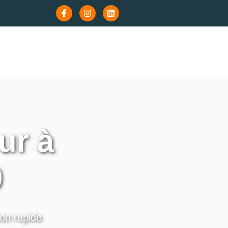
ur à
0
ion rapide