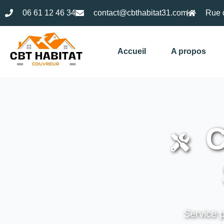
06 61 12 46 34
contact@cbthabitat31.com
Rue 
Accueil
A propos
C
Service p