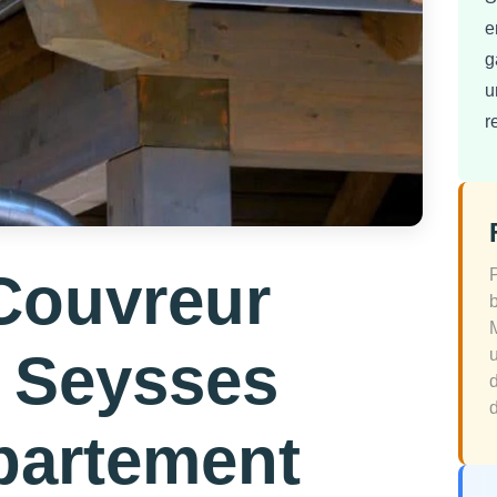
e
g
u
r
Couvreur
à Seysses
d
partement