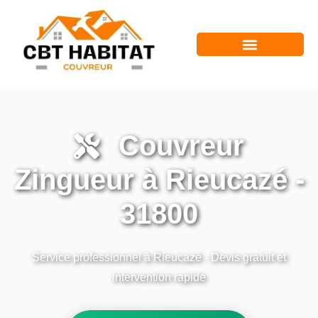
Couvreur
Zingueur à Rieucazé -
31800
Service professionnel à Rieucazé - Devis gratuit et
intervention rapide