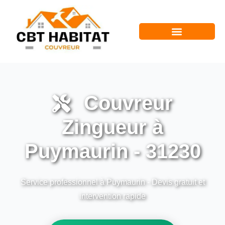
Couvreur
Zingueur à
Puymaurin - 31230
Service professionnel à Puymaurin - Devis gratuit et
intervention rapide