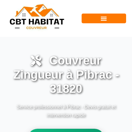
Couvreur
Zingueur à Pibrac -
31820
Service professionnel à Pibrac - Devis gratuit et
intervention rapide