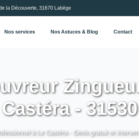
de la Découverte, 31670 Labège
Nos services
Nos Astuces & Blog
Contact
vreur Zingueur
Castéra - 31530
ofessionnel à Le Castéra - Devis gratuit et interven