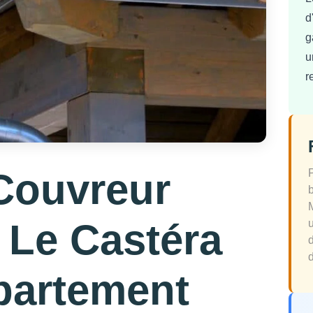
d
g
u
r
Couvreur
 Le Castéra
d
partement