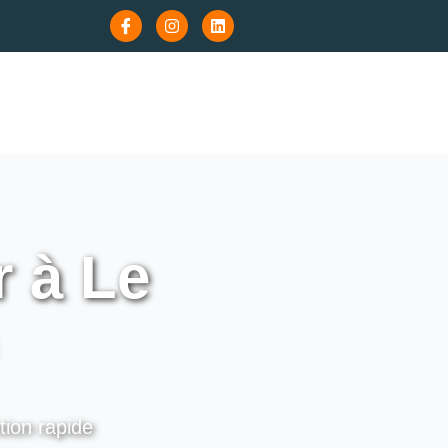
 à Le
tion rapide