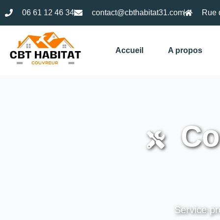
06 61 12 46 34
contact@cbthabitat31.com
Rue 
Accueil
A propos
Cou
Service pr