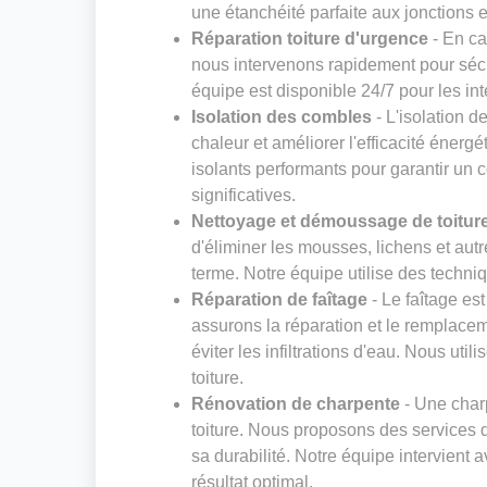
une étanchéité parfaite aux jonctions et
Réparation toiture d'urgence
- En ca
nous intervenons rapidement pour sécur
équipe est disponible 24/7 pour les in
Isolation des combles
- L'isolation d
chaleur et améliorer l'efficacité énerg
isolants performants pour garantir un 
significatives.
Nettoyage et démoussage de toitur
d'éliminer les mousses, lichens et au
terme. Notre équipe utilise des techniq
Réparation de faîtage
- Le faîtage es
assurons la réparation et le remplaceme
éviter les infiltrations d'eau. Nous ut
toiture.
Rénovation de charpente
- Une charp
toiture. Nous proposons des services d
sa durabilité. Notre équipe intervient 
résultat optimal.