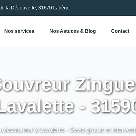
de la Découverte, 31670 Labège
Nos services
Nos Astuces & Blog
Contact
ouvreur Zingue
Lavalette - 3159
rofessionnel à Lavalette - Devis gratuit et intervent