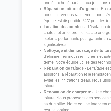
une étanchéité parfaite aux jonctions et
Réparation toiture d'urgence
- En ca
nous intervenons rapidement pour sécur
équipe est disponible 24/7 pour les in
Isolation des combles
- L'isolation d
chaleur et améliorer l'efficacité énerg
isolants performants pour garantir un 
significatives.
Nettoyage et démoussage de toitur
d'éliminer les mousses, lichens et au
terme. Notre équipe utilise des techniq
Réparation de faîtage
- Le faîtage es
assurons la réparation et le remplaceme
éviter les infiltrations d'eau. Nous ut
toiture.
Rénovation de charpente
- Une charp
toiture. Nous proposons des services d
sa durabilité. Notre équipe intervient 
résultat optimal.