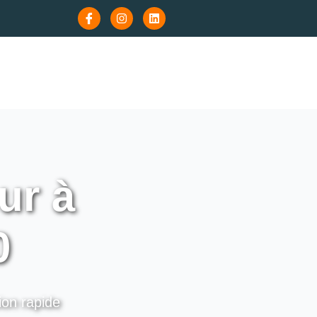
ur à
0
ion rapide