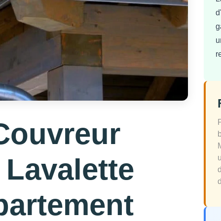
d
g
u
r
Couvreur
 Lavalette
d
partement