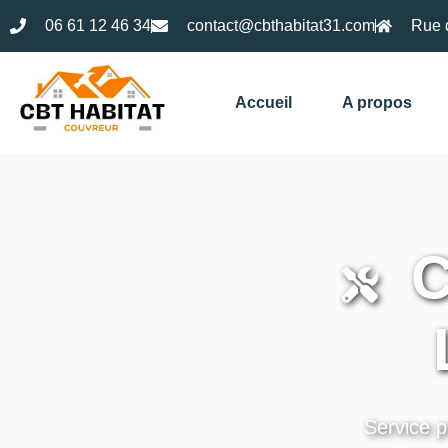
06 61 12 46 34
contact@cbthabitat31.com
Rue 
Accueil
A propos
C
Service p