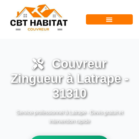
Couvreur
Zingueur à Latrape -
31310
Service professionnel à Latrape - Devis gratuit et
intervention rapide