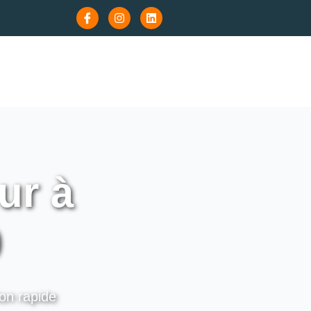
ur à
0
ion rapide