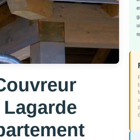
e
g
u
r
Couvreur
 Lagarde
d
partement