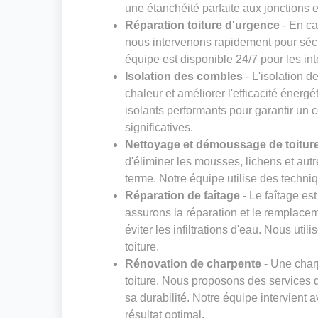
une étanchéité parfaite aux jonctions et
Réparation toiture d'urgence
- En ca
nous intervenons rapidement pour sécur
équipe est disponible 24/7 pour les in
Isolation des combles
- L'isolation d
chaleur et améliorer l'efficacité énerg
isolants performants pour garantir un 
significatives.
Nettoyage et démoussage de toitur
d'éliminer les mousses, lichens et au
terme. Notre équipe utilise des techniq
Réparation de faîtage
- Le faîtage es
assurons la réparation et le remplaceme
éviter les infiltrations d'eau. Nous ut
toiture.
Rénovation de charpente
- Une charp
toiture. Nous proposons des services d
sa durabilité. Notre équipe intervient 
résultat optimal.