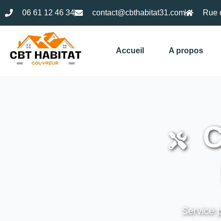
06 61 12 46 34
contact@cbthabitat31.com
Rue 
Accueil
A propos
C
Service p